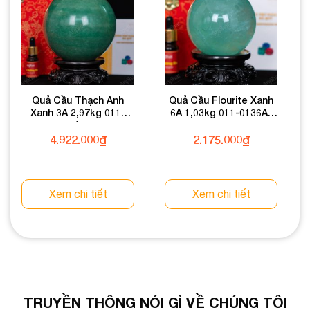
Quả Cầu Thạch Anh
Quả Cầu Flourite Xanh
Xanh 3A 2,97kg 011-
6A 1,03kg 011-0136A-
0933A-2,97
1,03
4.922.000
₫
2.175.000
₫
Xem chi tiết
Xem chi tiết
TRUYỀN THÔNG NÓI GÌ VỀ CHÚNG TÔI