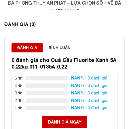
ĐÁ PHONG THỦY AN PHÁT – LỰA CHỌN SỐ 1 VỀ ĐÁ
PHONG THỦY
Địa chỉ: 60/69 Bùi Huy Bích, Hoàng Mai, Hà Nội
ĐÁNH GIÁ (0)
Điện thoại: 0982 627 166
Email:
daphongthuyanphat@gmail.com
ĐÁNH GIÁ
BÌNH LUẬN
0 đánh giá cho
Quả Cầu Fluorite Xanh 5A
0,22kg 011-0135A-0,22
NAN%
| 0 đánh giá
5
NAN%
| 0 đánh giá
4
NAN%
| 0 đánh giá
3
NAN%
| 0 đánh giá
2
NAN%
| 0 đánh giá
1
ĐÁNH GIÁ NGAY