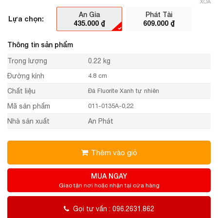
XÓA
An Gia
Phát Tài
Lựa chọn:
435.000
₫
609.000
₫
Thông tin sản phẩm
Trọng lượng
0.22 kg
Đường kính
4.8 cm
Chất liệu
Đá Fluorite Xanh tự nhiên
Mã sản phẩm
011-0135A-0,22
Nhà sản xuất
An Phát
Thêm vào giỏ
MUA NGAY
Giao tận nơi hoặc nhận tại cửa hàng
Gọi tư vấn : 096.2631.862