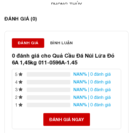
PHONG THỦY
Địa chỉ: 60/69 Bùi Huy Bích, Hoàng Mai, Hà Nội
ĐÁNH GIÁ (0)
Điện thoại: 0982 627 166
Email:
daphongthuyanphat@gmail.com
ĐÁNH GIÁ
BÌNH LUẬN
0 đánh giá cho
Quả Cầu Đá Núi Lửa Đỏ
6A 1,45kg 011-0596A-1.45
NAN%
| 0 đánh giá
5
NAN%
| 0 đánh giá
4
NAN%
| 0 đánh giá
3
NAN%
| 0 đánh giá
2
NAN%
| 0 đánh giá
1
ĐÁNH GIÁ NGAY