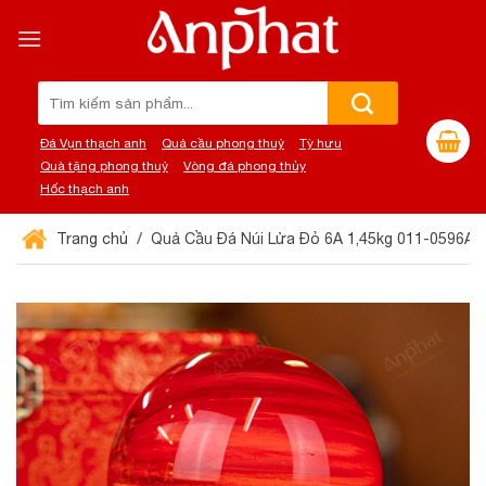
Chuyển
đến
nội
dung
Tìm
kiếm:
Đá Vụn thạch anh
Quả cầu phong thuỷ
Tỳ hưu
Quà tặng phong thuỷ
Vòng đá phong thủy
Hốc thạch anh
Trang chủ
Quả Cầu Đá Núi Lửa Đỏ 6A 1,45kg 011-0596A-