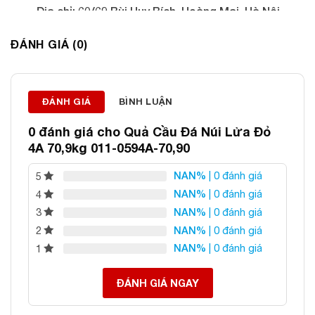
Địa chỉ: 60/69 Bùi Huy Bích, Hoàng Mai, Hà Nội
Điện thoại: 0982 627 166
ĐÁNH GIÁ (0)
Email:
daphongthuyanphat@gmail.com
ĐÁNH GIÁ
BÌNH LUẬN
0 đánh giá cho
Quả Cầu Đá Núi Lửa Đỏ
4A 70,9kg 011-0594A-70,90
NAN%
| 0 đánh giá
5
NAN%
| 0 đánh giá
4
NAN%
| 0 đánh giá
3
NAN%
| 0 đánh giá
2
NAN%
| 0 đánh giá
1
ĐÁNH GIÁ NGAY