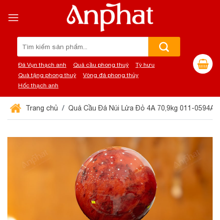
Chuyển
đến
nội
dung
Tìm
kiếm:
Đá Vụn thạch anh
Quả cầu phong thuỷ
Tỳ hưu
Quà tặng phong thuỷ
Vòng đá phong thủy
Hốc thạch anh
Trang chủ
Quả Cầu Đá Núi Lửa Đỏ 4A 70,9kg 011-0594A-